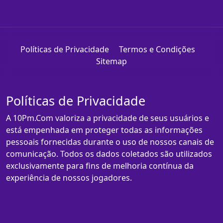
Políticas de Privacidade
Termos e Condições
Sitemap
Políticas de Privacidade
A 10Pm.Com valoriza a privacidade de seus usuários e
está empenhada em proteger todas as informações
pessoais fornecidas durante o uso de nossos canais de
comunicação. Todos os dados coletados são utilizados
exclusivamente para fins de melhoria contínua da
experiência de nossos jogadores.