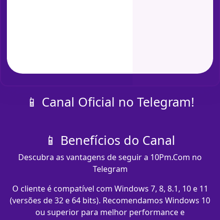
📱 Canal Oficial no Telegram!
📱 Benefícios do Canal
Descubra as vantagens de seguir a 10Pm.Com no
Telegram
O cliente é compatível com Windows 7, 8, 8.1, 10 e 11
(versões de 32 e 64 bits). Recomendamos Windows 10
ou superior para melhor performance e