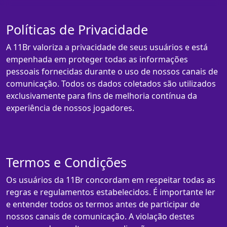
Políticas de Privacidade
A 11Br valoriza a privacidade de seus usuários e está
empenhada em proteger todas as informações
pessoais fornecidas durante o uso de nossos canais de
comunicação. Todos os dados coletados são utilizados
exclusivamente para fins de melhoria contínua da
experiência de nossos jogadores.
Termos e Condições
Os usuários da 11Br concordam em respeitar todas as
regras e regulamentos estabelecidos. É importante ler
e entender todos os termos antes de participar de
nossos canais de comunicação. A violação destes