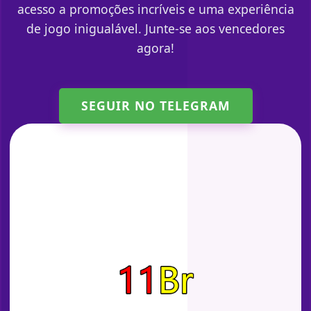
acesso a promoções incríveis e uma experiência
de jogo inigualável. Junte-se aos vencedores
agora!
SEGUIR NO TELEGRAM