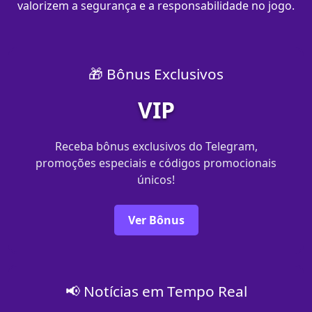
valorizem a segurança e a responsabilidade no jogo.
🎁 Bônus Exclusivos
VIP
Receba bônus exclusivos do Telegram,
promoções especiais e códigos promocionais
únicos!
Ver Bônus
📢 Notícias em Tempo Real