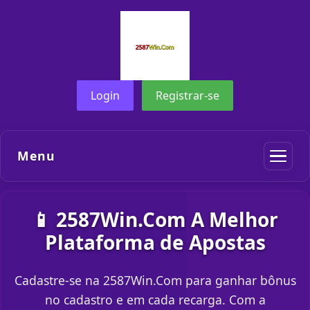
Login
Registrar-se
Menu
📱 2587Win.Com A Melhor
Plataforma de Apostas
Cadastre-se na 2587Win.Com para ganhar bônus
no cadastro e em cada recarga. Com a