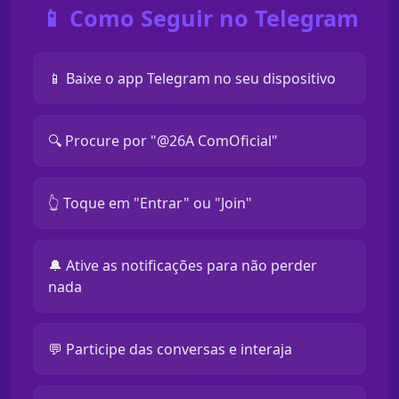
📱 Como Seguir no Telegram
📱 Baixe o app Telegram no seu dispositivo
🔍 Procure por "@26A ComOficial"
👆 Toque em "Entrar" ou "Join"
🔔 Ative as notificações para não perder
nada
💬 Participe das conversas e interaja