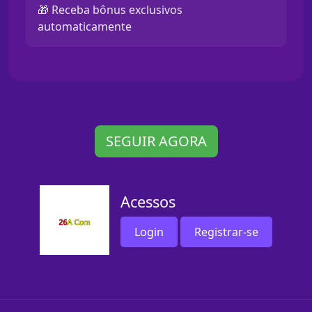
🎁 Receba bônus exclusivos
automaticamente
SEGUIR AGORA
Acessos
Login
Registrar-se