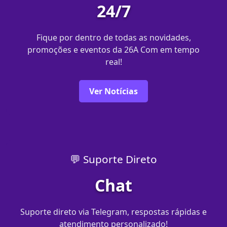
24/7
Fique por dentro de todas as novidades,
promoções e eventos da 26A Com em tempo
real!
Ver Notícias
💬 Suporte Direto
Chat
Suporte direto via Telegram, respostas rápidas e
atendimento personalizado!