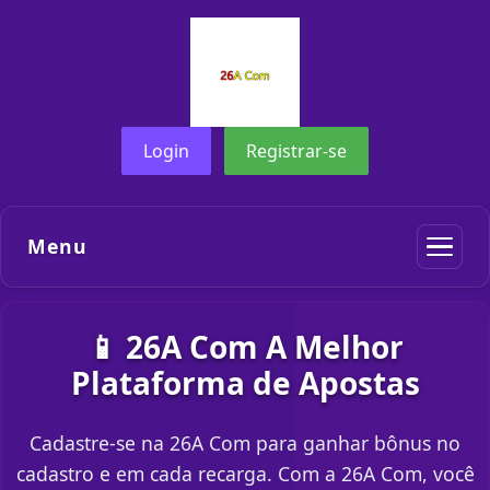
Login
Registrar-se
Menu
📱 26A Com A Melhor
Plataforma de Apostas
Cadastre-se na 26A Com para ganhar bônus no
cadastro e em cada recarga. Com a 26A Com, você