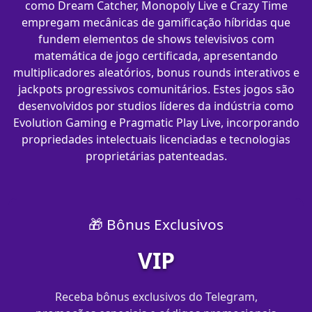
como Dream Catcher, Monopoly Live e Crazy Time
empregam mecânicas de gamificação híbridas que
fundem elementos de shows televisivos com
matemática de jogo certificada, apresentando
multiplicadores aleatórios, bonus rounds interativos e
jackpots progressivos comunitários. Estes jogos são
desenvolvidos por studios líderes da indústria como
Evolution Gaming e Pragmatic Play Live, incorporando
propriedades intelectuais licenciadas e tecnologias
proprietárias patenteadas.
🎁 Bônus Exclusivos
VIP
Receba bônus exclusivos do Telegram,