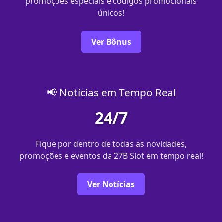
promoções especiais e códigos promocionais
únicos!
Ver Bônus
📢 Notícias em Tempo Real
24/7
Fique por dentro de todas as novidades,
promoções e eventos da 27B Slot em tempo real!
Ver Notícias