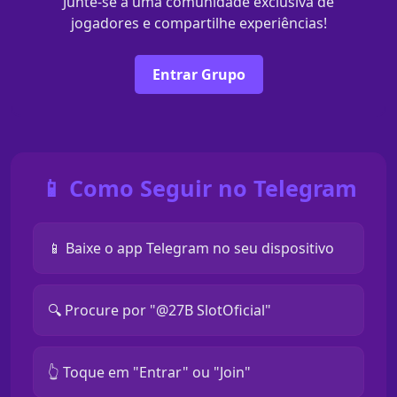
Junte-se a uma comunidade exclusiva de
jogadores e compartilhe experiências!
Entrar Grupo
📱 Como Seguir no Telegram
📱 Baixe o app Telegram no seu dispositivo
🔍 Procure por "@27B SlotOficial"
👆 Toque em "Entrar" ou "Join"