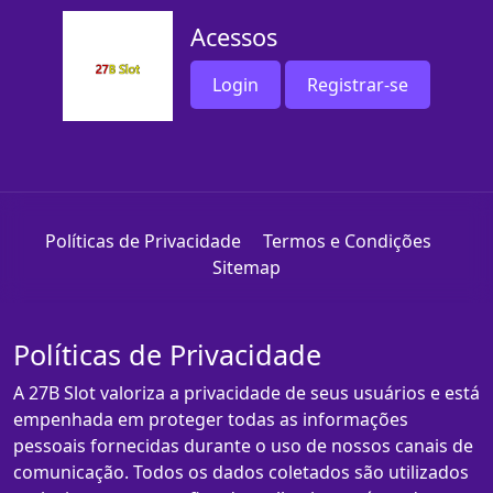
Acessos
Login
Registrar-se
Políticas de Privacidade
Termos e Condições
Sitemap
Políticas de Privacidade
A 27B Slot valoriza a privacidade de seus usuários e está
empenhada em proteger todas as informações
pessoais fornecidas durante o uso de nossos canais de
comunicação. Todos os dados coletados são utilizados