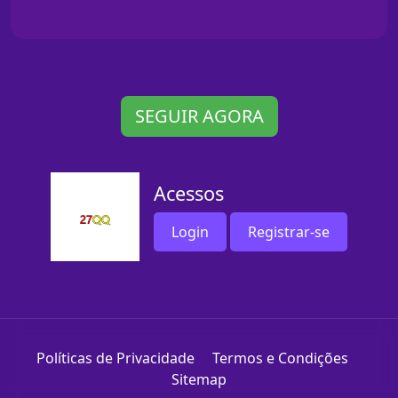
SEGUIR AGORA
Acessos
Login
Registrar-se
Políticas de Privacidade
Termos e Condições
Sitemap