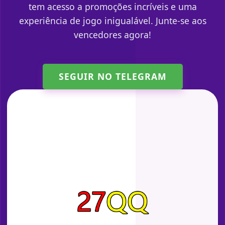
tem acesso a promoções incríveis e uma
experiência de jogo inigualável. Junte-se aos
vencedores agora!
SEGUIR NO TELEGRAM