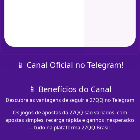
📱 Canal Oficial no Telegram!
📱 Benefícios do Canal
Descubra as vantagens de seguir a 27QQ no Telegram
Os jogos de apostas da 27QQ são variados, com
apostas simples, recarga rápida e ganhos inesperados
— tudo na plataforma 27QQ Brasil .