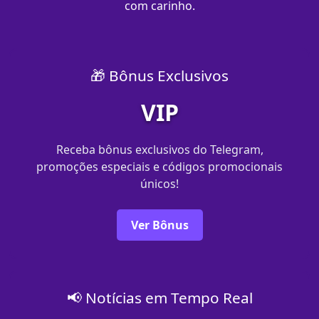
com carinho.
🎁 Bônus Exclusivos
VIP
Receba bônus exclusivos do Telegram,
promoções especiais e códigos promocionais
únicos!
Ver Bônus
📢 Notícias em Tempo Real