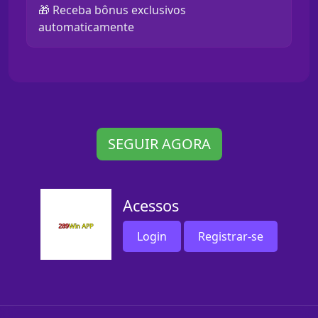
🎁 Receba bônus exclusivos
automaticamente
SEGUIR AGORA
Acessos
Login
Registrar-se