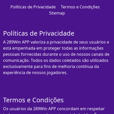
Políticas de Privacidade
Termos e Condições
Sitemap
Políticas de Privacidade
A 289Win APP valoriza a privacidade de seus usuários e
está empenhada em proteger todas as informações
pessoais fornecidas durante o uso de nossos canais de
comunicação. Todos os dados coletados são utilizados
exclusivamente para fins de melhoria contínua da
experiência de nossos jogadores.
Termos e Condições
Os usuários da 289Win APP concordam em respeitar