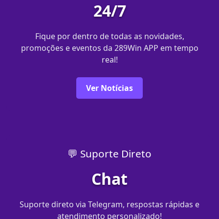
24/7
Fique por dentro de todas as novidades,
promoções e eventos da 289Win APP em tempo
real!
Ver Notícias
💬 Suporte Direto
Chat
Suporte direto via Telegram, respostas rápidas e
atendimento personalizado!