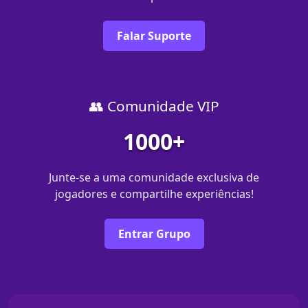
Falar Suporte
👥 Comunidade VIP
1000+
Junte-se a uma comunidade exclusiva de
jogadores e compartilhe experiências!
Entrar Grupo