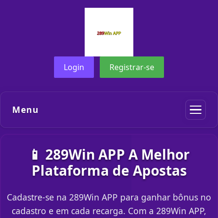
Login
Registrar-se
Menu
📱 289Win APP A Melhor
Plataforma de Apostas
Cadastre-se na 289Win APP para ganhar bônus no
cadastro e em cada recarga. Com a 289Win APP,