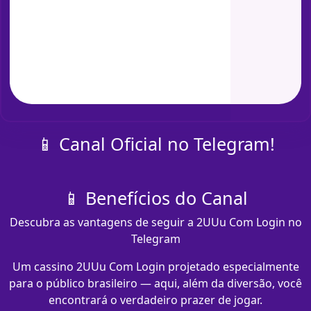
📱 Canal Oficial no Telegram!
📱 Benefícios do Canal
Descubra as vantagens de seguir a 2UUu Com Login no
Telegram
Um cassino 2UUu Com Login projetado especialmente
para o público brasileiro — aqui, além da diversão, você
encontrará o verdadeiro prazer de jogar.