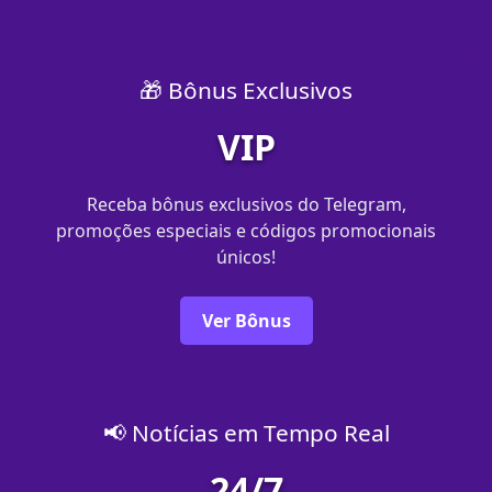
🎁 Bônus Exclusivos
VIP
Receba bônus exclusivos do Telegram,
promoções especiais e códigos promocionais
únicos!
Ver Bônus
📢 Notícias em Tempo Real
24/7