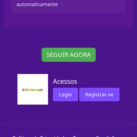
automaticamente
SEGUIR AGORA
Acessos
Login
Registrar-se