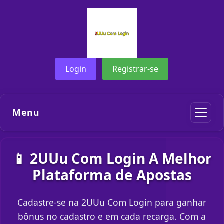
Login
Registrar-se
Menu
📱 2UUu Com Login A Melhor
Plataforma de Apostas
Cadastre-se na 2UUu Com Login para ganhar
bônus no cadastro e em cada recarga. Com a