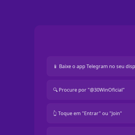
📱 Baixe o app Telegram no seu disp
🔍 Procure por "@30WinOficial"
👆 Toque em "Entrar" ou "Join"