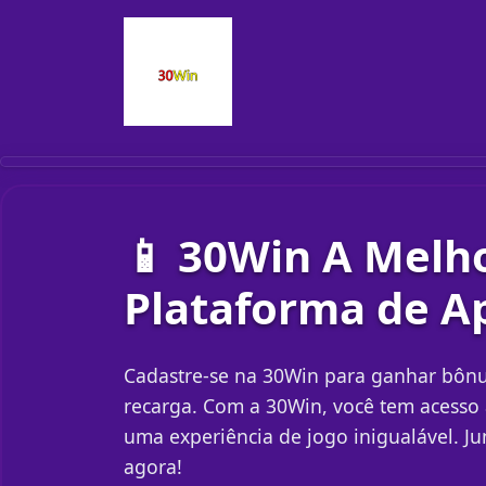
📱 30Win A Melh
Plataforma de A
Cadastre-se na 30Win para ganhar bônu
recarga. Com a 30Win, você tem acesso 
uma experiência de jogo inigualável. J
agora!