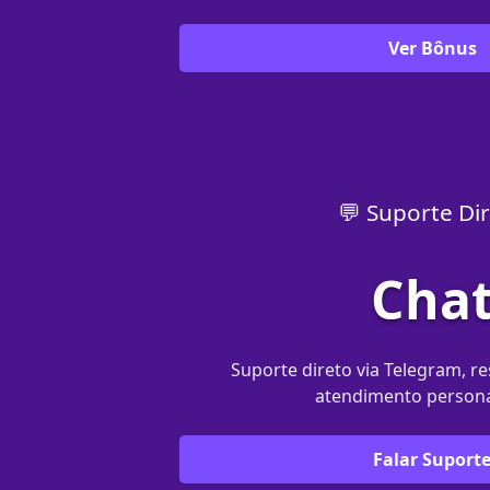
Ver Bônus
💬 Suporte Di
Cha
Suporte direto via Telegram, r
atendimento persona
Falar Suport