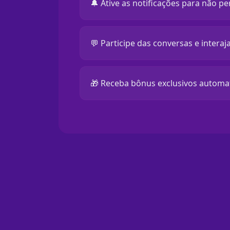
🔔 Ative as notificações para não p
💬 Participe das conversas e interaj
🎁 Receba bônus exclusivos autom