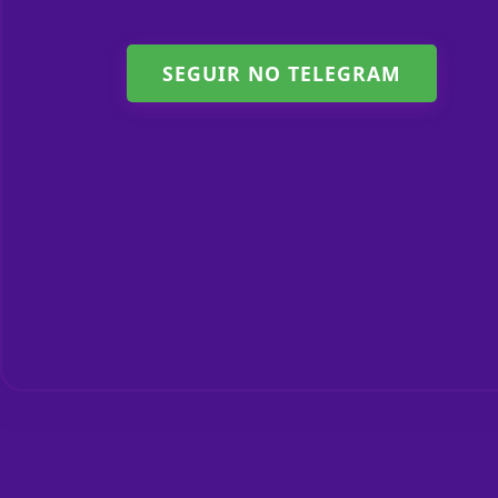
SEGUIR NO TELEGRAM