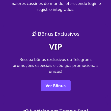
maiores cassinos do mundo, oferecendo login e
registro integrados.
🎁 Bônus Exclusivos
VIP
Receba bônus exclusivos do Telegram,
promoções especiais e códigos promocionais
únicos!
Ver Bônus
📢 Notícias em Tempo Real