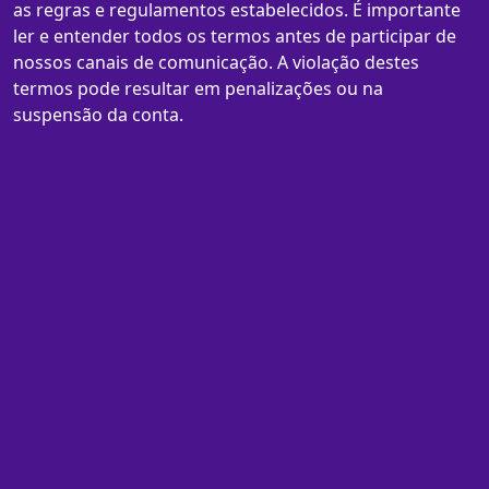
as regras e regulamentos estabelecidos. É importante
ler e entender todos os termos antes de participar de
nossos canais de comunicação. A violação destes
termos pode resultar em penalizações ou na
suspensão da conta.