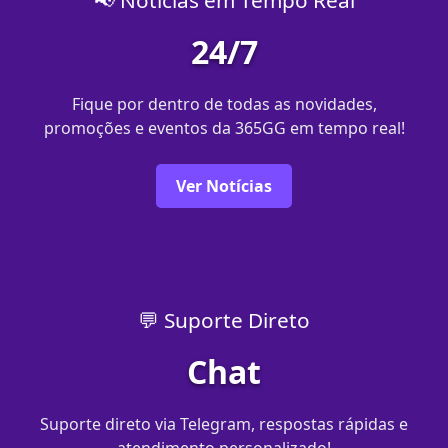
24/7
Fique por dentro de todas as novidades,
promoções e eventos da 365GG em tempo real!
Ver Notícias
💬 Suporte Direto
Chat
Suporte direto via Telegram, respostas rápidas e
atendimento personalizado!