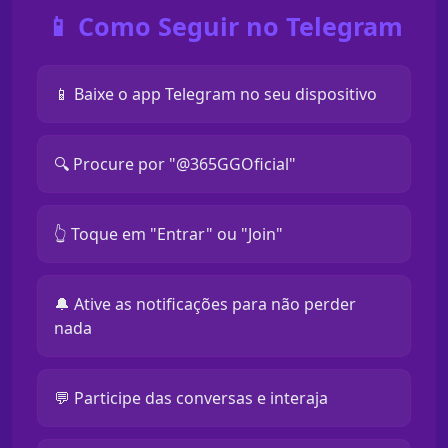
📱 Como Seguir no Telegram
📱 Baixe o app Telegram no seu dispositivo
🔍 Procure por "@365GGOficial"
👆 Toque em "Entrar" ou "Join"
🔔 Ative as notificações para não perder
nada
💬 Participe das conversas e interaja