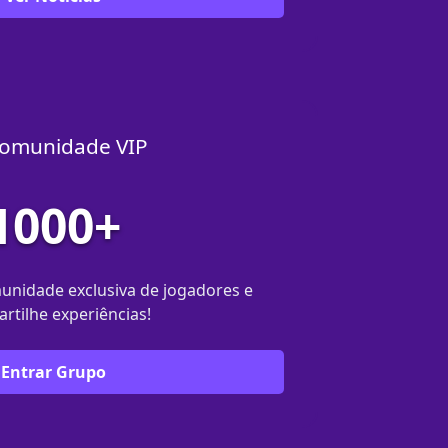
Comunidade VIP
1000+
unidade exclusiva de jogadores e
rtilhe experiências!
Entrar Grupo