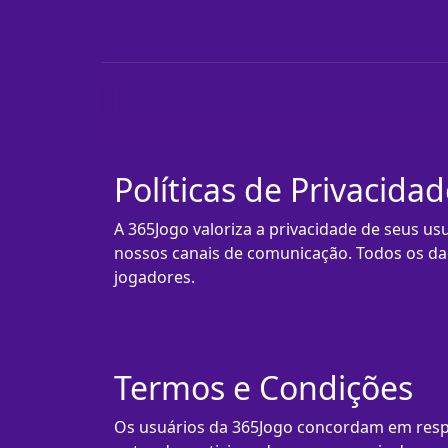
Políticas de Privacida
A 365Jogo valoriza a privacidade de seus u
nossos canais de comunicação. Todos os dad
jogadores.
Termos e Condições
Os usuários da 365Jogo concordam em respei