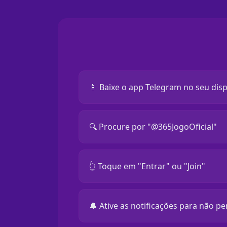
📱 Baixe o app Telegram no seu disp
🔍 Procure por "@365JogoOficial"
👆 Toque em "Entrar" ou "Join"
🔔 Ative as notificações para não p