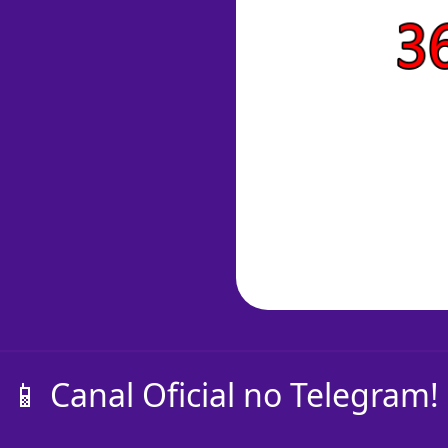
📱 Canal Oficial no Telegram!