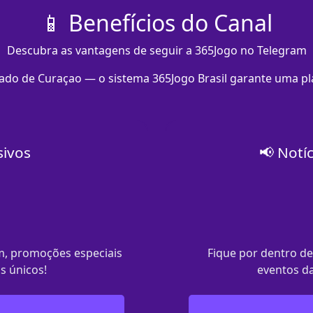
📱 Benefícios do Canal
Descubra as vantagens de seguir a 365Jogo no Telegram
icado de Curaçao — o sistema 365Jogo Brasil garante uma pla
sivos
📢 Notí
m, promoções especiais
Fique por dentro d
s únicos!
eventos d