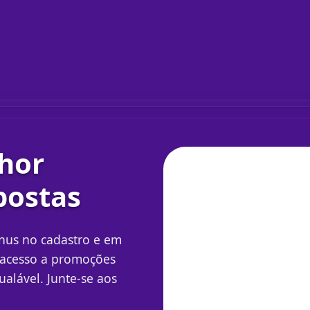
lhor
postas
nus no cadastro e em
 acesso a promoções
ualável. Junte-se aos