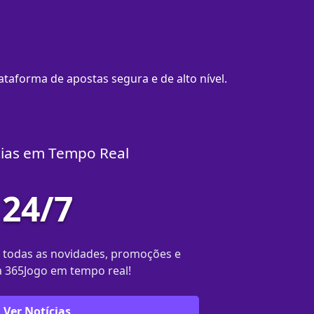
taforma de apostas segura e de alto nível.
cias em Tempo Real
24/7
e todas as novidades, promoções e
a 365Jogo em tempo real!
Ver Notícias