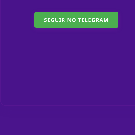
SEGUIR NO TELEGRAM