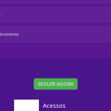
a
aticamente
SEGUIR AGORA
Acessos