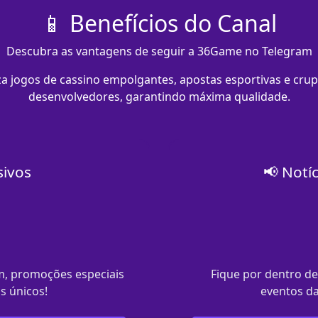
📱 Benefícios do Canal
Descubra as vantagens de seguir a 36Game no Telegram
a jogos de cassino empolgantes, apostas esportivas e crup
desenvolvedores, garantindo máxima qualidade.
sivos
📢 Notí
m, promoções especiais
Fique por dentro d
s únicos!
eventos d