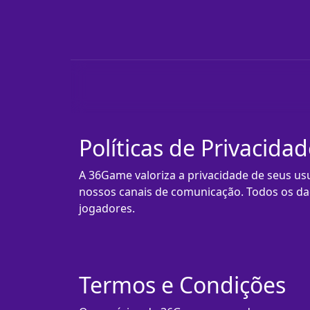
Políticas de Privacida
A 36Game valoriza a privacidade de seus u
nossos canais de comunicação. Todos os dad
jogadores.
Termos e Condições