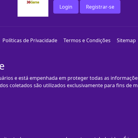
Login
Registrar-se
Políticas de Privacidade
Termos e Condições
Sitemap
de
suários e está empenhada em proteger todas as informaçõe
os coletados são utilizados exclusivamente para fins de m