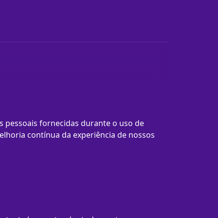
s pessoais fornecidas durante o uso de
elhoria contínua da experiência de nossos