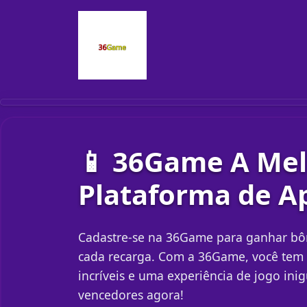
📱 36Game A Me
Plataforma de A
Cadastre-se na 36Game para ganhar bô
cada recarga. Com a 36Game, você tem
incríveis e uma experiência de jogo inig
vencedores agora!