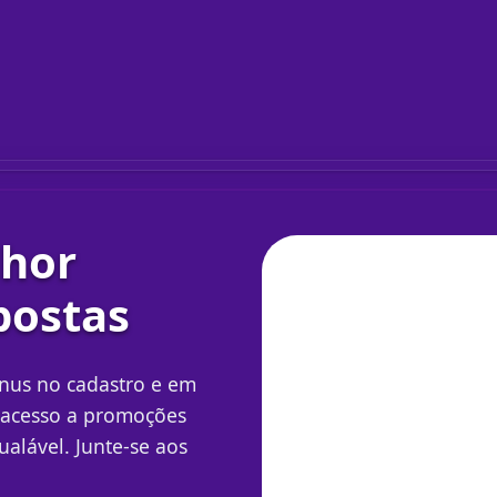
lhor
postas
nus no cadastro e em
 acesso a promoções
ualável. Junte-se aos