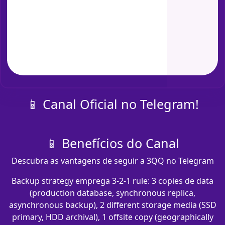
📱 Canal Oficial no Telegram!
📱 Benefícios do Canal
Descubra as vantagens de seguir a 3QQ no Telegram
Backup strategy emprega 3-2-1 rule: 3 copies de data
(production database, synchronous replica,
asynchronous backup), 2 different storage media (SSD
primary, HDD archival), 1 offsite copy (geographically