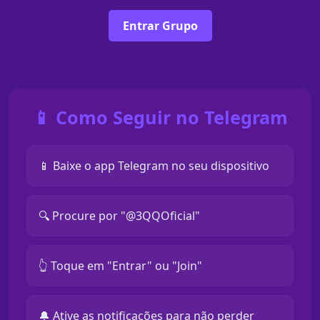
Entrar Grupo
📱 Como Seguir no Telegram
📱 Baixe o app Telegram no seu dispositivo
🔍 Procure por "@3QQOficial"
👆 Toque em "Entrar" ou "Join"
🔔 Ative as notificações para não perder