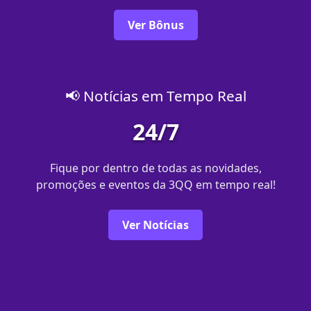
Ver Bônus
📢 Notícias em Tempo Real
24/7
Fique por dentro de todas as novidades,
promoções e eventos da 3QQ em tempo real!
Ver Notícias