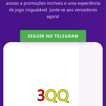
acesso a promoções incríveis e uma experiência
de jogo inigualável. Junte-se aos vencedores
agora!
SEGUIR NO TELEGRAM