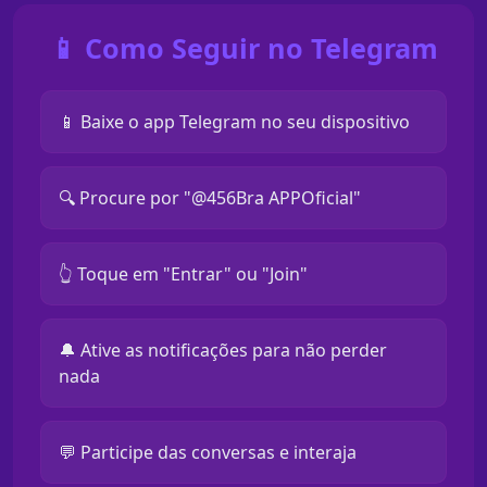
📱 Como Seguir no Telegram
📱 Baixe o app Telegram no seu dispositivo
🔍 Procure por "@456Bra APPOficial"
👆 Toque em "Entrar" ou "Join"
🔔 Ative as notificações para não perder
nada
💬 Participe das conversas e interaja