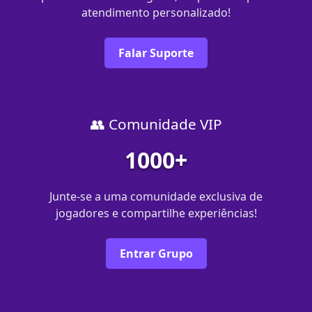
atendimento personalizado!
Falar Suporte
👥 Comunidade VIP
1000+
Junte-se a uma comunidade exclusiva de
jogadores e compartilhe experiências!
Entrar Grupo