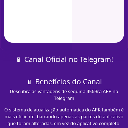
📱 Canal Oficial no Telegram!
📱 Benefícios do Canal
Descubra as vantagens de seguir a 456Bra APP no
Telegram
O sistema de atualização automática do APK também é
mais eficiente, baixando apenas as partes do aplicativo
que foram alteradas, em vez do aplicativo completo.