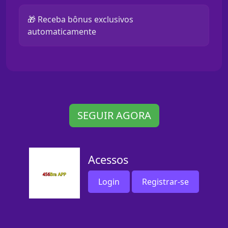
🎁 Receba bônus exclusivos
automaticamente
SEGUIR AGORA
Acessos
Login
Registrar-se