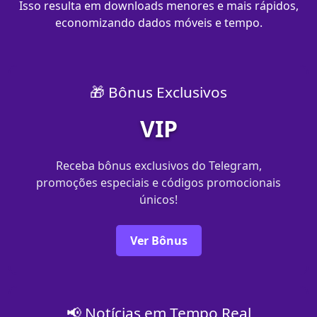
Isso resulta em downloads menores e mais rápidos,
economizando dados móveis e tempo.
🎁 Bônus Exclusivos
VIP
Receba bônus exclusivos do Telegram,
promoções especiais e códigos promocionais
únicos!
Ver Bônus
📢 Notícias em Tempo Real