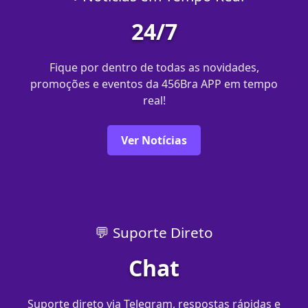
24/7
Fique por dentro de todas as novidades,
promoções e eventos da 456Bra APP em tempo
real!
Ver Notícias
💬 Suporte Direto
Chat
Suporte direto via Telegram, respostas rápidas e