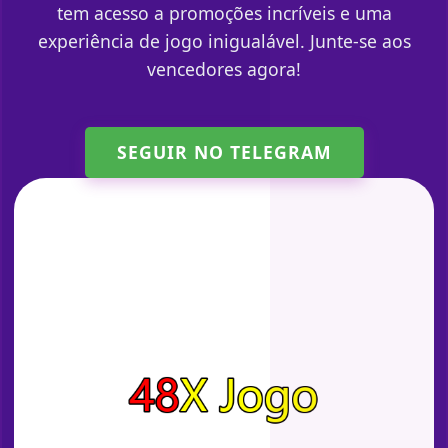
tem acesso a promoções incríveis e uma
experiência de jogo inigualável. Junte-se aos
vencedores agora!
SEGUIR NO TELEGRAM