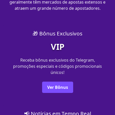
geralmente têm mercados de apostas extensos e
atraem um grande número de apostadores.
🎁 Bônus Exclusivos
VIP
Receba bônus exclusivos do Telegram,
promoções especiais e códigos promocionais
únicos!
Ver Bônus
📢 Notícias em Tempo Real