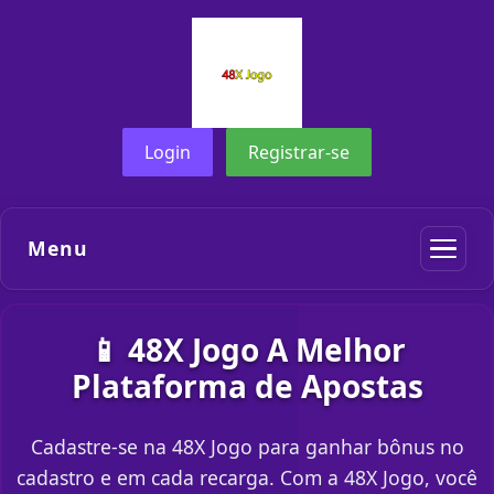
Login
Registrar-se
Menu
📱 48X Jogo A Melhor
Plataforma de Apostas
Cadastre-se na 48X Jogo para ganhar bônus no
cadastro e em cada recarga. Com a 48X Jogo, você