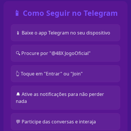
📱 Como Seguir no Telegram
📱 Baixe o app Telegram no seu dispositivo
🔍 Procure por "@48X JogoOficial"
👆 Toque em "Entrar" ou "Join"
🔔 Ative as notificações para não perder
nada
💬 Participe das conversas e interaja