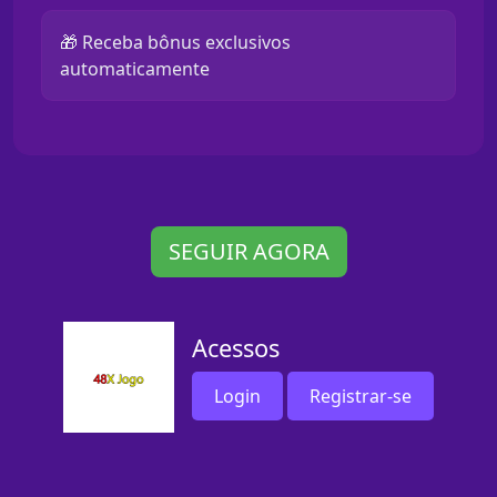
🎁 Receba bônus exclusivos
automaticamente
SEGUIR AGORA
Acessos
Login
Registrar-se