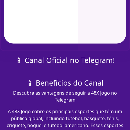
📱 Canal Oficial no Telegram!
📱 Benefícios do Canal
Descubra as vantagens de seguir a 48X Jogo no
Telegram
A 48X Jogo cobre os principais esportes que têm um
público global, incluindo futebol, basquete, tênis,
críquete, hóquei e futebol americano. Esses esportes