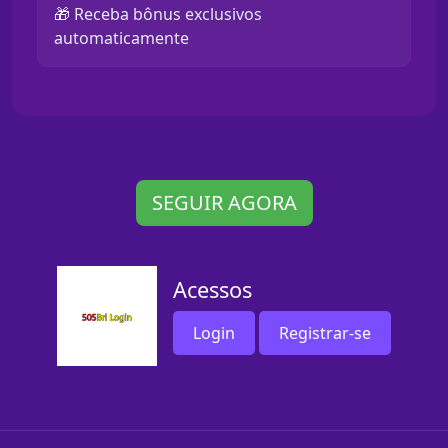
🎁 Receba bônus exclusivos
automaticamente
SEGUIR AGORA
Acessos
Login
Registrar-se