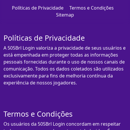
Políticas de Privacidade
Termos e Condições
Sitemap
Políticas de Privacidade
A 505Brl Login valoriza a privacidade de seus usuários e
está empenhada em proteger todas as informações
pessoais fornecidas durante o uso de nossos canais de
comunicação. Todos os dados coletados são utilizados
exclusivamente para fins de melhoria contínua da
experiência de nossos jogadores.
Termos e Condições
Os usuários da 505Brl Login concordam em respeitar