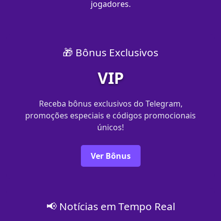
jogadores.
🎁 Bônus Exclusivos
VIP
Receba bônus exclusivos do Telegram,
promoções especiais e códigos promocionais
únicos!
Ver Bônus
📢 Notícias em Tempo Real