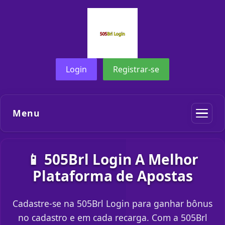
Login
Registrar-se
Menu
📱 505Brl Login A Melhor
Plataforma de Apostas
Cadastre-se na 505Brl Login para ganhar bônus
no cadastro e em cada recarga. Com a 505Brl