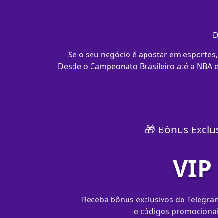
D
Se o seu negócio é apostar em esportes,
Desde o Campeonato Brasileiro até a NBA 
🎁 Bônus Exclu
VIP
Receba bônus exclusivos do Telegra
e códigos promocionai