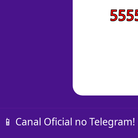
📱 Canal Oficial no Telegram!