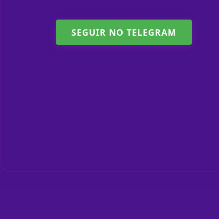
SEGUIR NO TELEGRAM