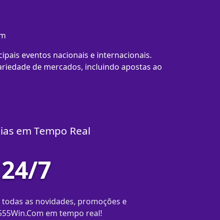
am
pais eventos nacionais e internacionais.
riedade de mercados, incluindo apostas ao
cias em Tempo Real
24/7
e todas as novidades, promoções e
555Win.Com em tempo real!