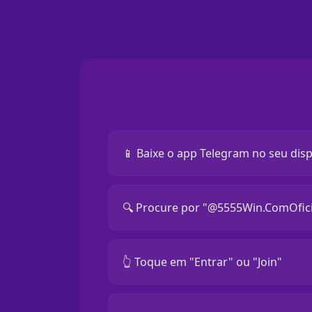
📱 Baixe o app Telegram no seu disp
🔍 Procure por "@5555Win.ComOfici
👆 Toque em "Entrar" ou "Join"