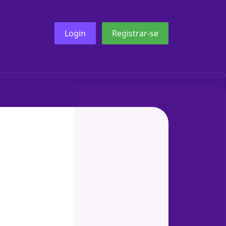
Login
Registrar-se