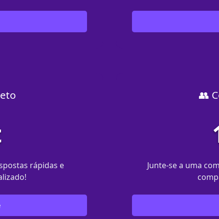
reto
👥 
t
espostas rápidas e
Junte-se a uma com
lizado!
compa
e