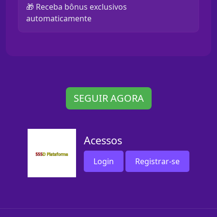
🎁 Receba bônus exclusivos
automaticamente
SEGUIR AGORA
Acessos
Login
Registrar-se