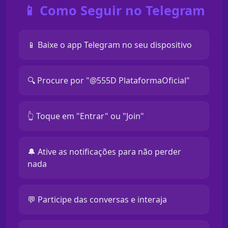
📱 Como Seguir no Telegram
📱 Baixe o app Telegram no seu dispositivo
🔍 Procure por "@555D PlataformaOficial"
👆 Toque em "Entrar" ou "Join"
🔔 Ative as notificações para não perder
nada
💬 Participe das conversas e interaja