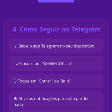
📱 Como Seguir no Telegram
📱 Baixe o app Telegram no seu dispositivo
🔍 Procure por "@555FbOficial"
👆 Toque em "Entrar" ou "Join"
🔔 Ative as notificações para não perder
nada