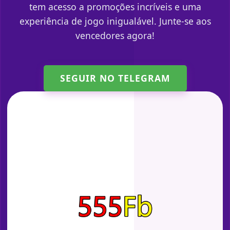
tem acesso a promoções incríveis e uma
experiência de jogo inigualável. Junte-se aos
vencedores agora!
SEGUIR NO TELEGRAM