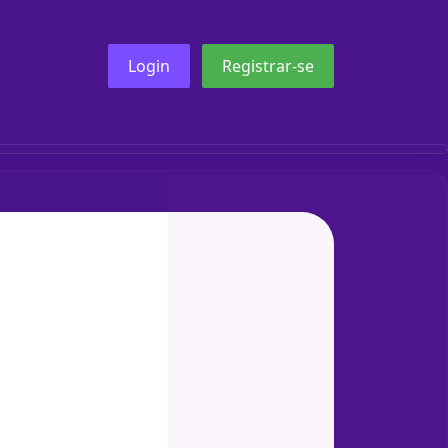
Login
Registrar-se