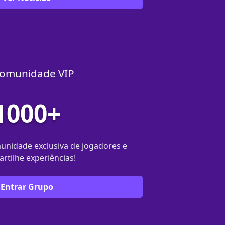
Comunidade VIP
1000+
unidade exclusiva de jogadores e
rtilhe experiências!
Entrar Grupo