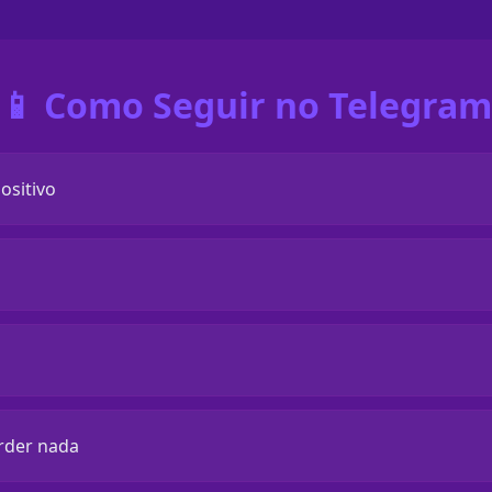
📱 Como Seguir no Telegram
ositivo
erder nada