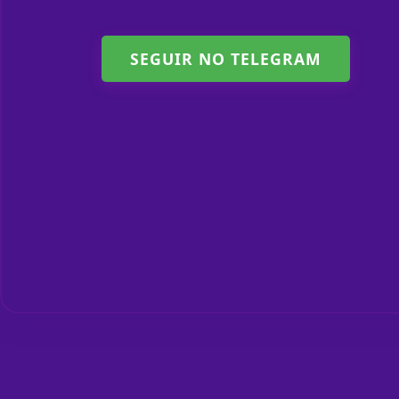
SEGUIR NO TELEGRAM