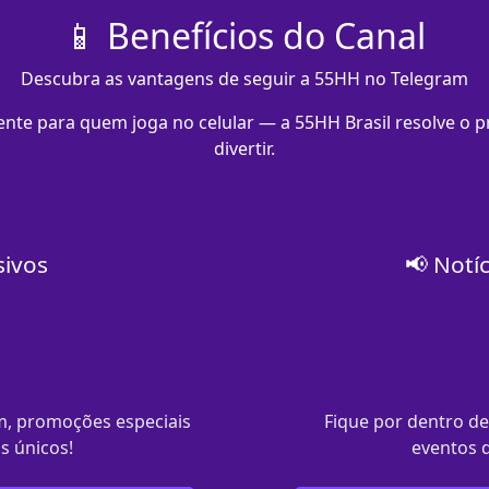
📱 Benefícios do Canal
Descubra as vantagens de seguir a 55HH no Telegram
ente para quem joga no celular — a 55HH Brasil resolve o
divertir.
sivos
📢 Notí
m, promoções especiais
Fique por dentro d
s únicos!
eventos 