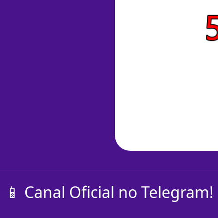
📱 Canal Oficial no Telegram!