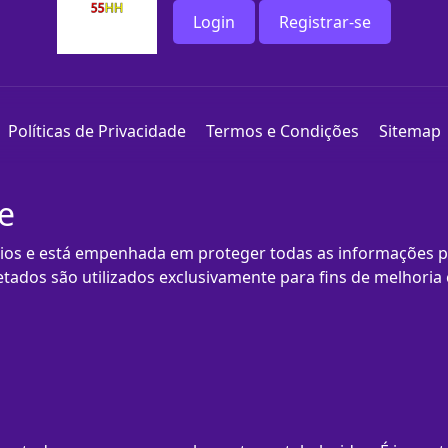
Login
Registrar-se
Políticas de Privacidade
Termos e Condições
Sitemap
de
ários e está empenhada em proteger todas as informações p
tados são utilizados exclusivamente para fins de melhoria