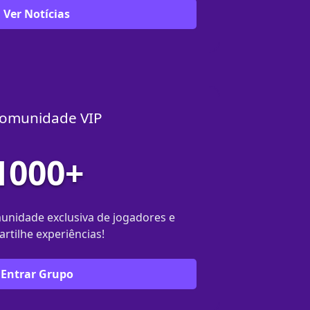
Ver Notícias
Comunidade VIP
1000+
unidade exclusiva de jogadores e
rtilhe experiências!
Entrar Grupo