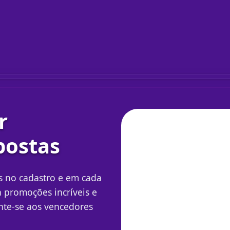
r
postas
 no cadastro e em cada
 promoções incríveis e
unte-se aos vencedores