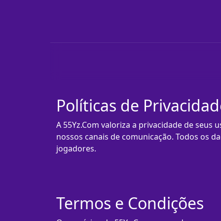
Políticas de Privacida
A 55Yz.Com valoriza a privacidade de seus 
nossos canais de comunicação. Todos os dad
jogadores.
Termos e Condições