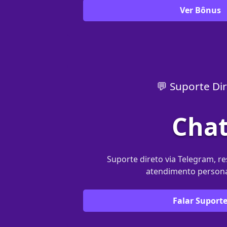
Ver Bônus
💬 Suporte Di
Cha
Suporte direto via Telegram, r
atendimento persona
Falar Suport