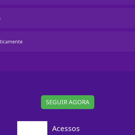
a
aticamente
SEGUIR AGORA
Acessos