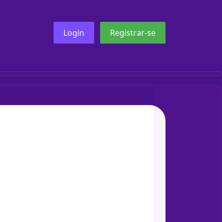
Login
Registrar-se