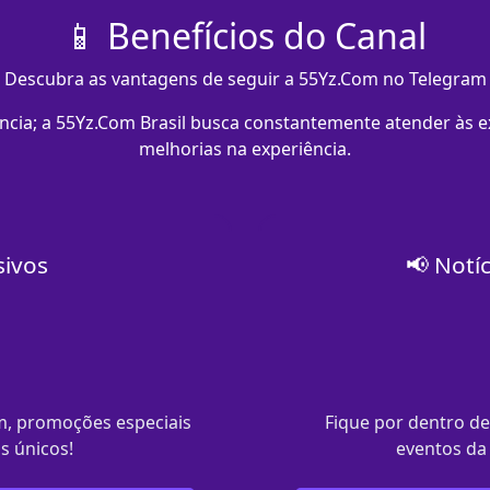
📱 Benefícios do Canal
Descubra as vantagens de seguir a 55Yz.Com no Telegram
cia; a 55Yz.Com Brasil busca constantemente atender às e
melhorias na experiência.
sivos
📢 Notí
m, promoções especiais
Fique por dentro d
s únicos!
eventos da