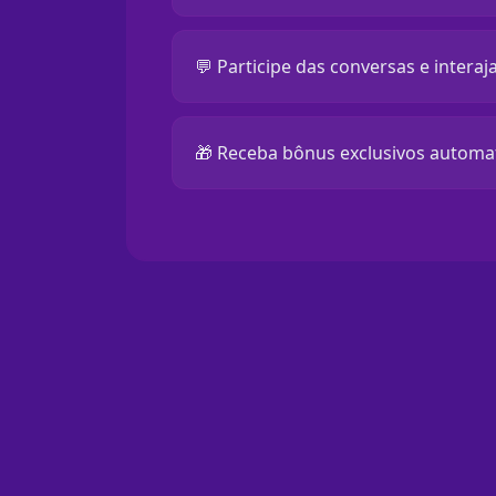
💬 Participe das conversas e interaj
🎁 Receba bônus exclusivos autom