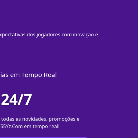
xpectativas dos jogadores com inovação e
cias em Tempo Real
24/7
e todas as novidades, promoções e
 55Yz.Com em tempo real!