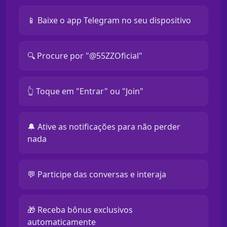
📱 Baixe o app Telegram no seu dispositivo
🔍 Procure por "@55ZZOficial"
👆 Toque em "Entrar" ou "Join"
🔔 Ative as notificações para não perder
nada
💬 Participe das conversas e interaja
🎁 Receba bônus exclusivos
automaticamente