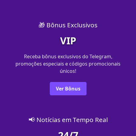
🎁 Bônus Exclusivos
VIP
Receba bônus exclusivos do Telegram,
promoções especiais e códigos promocionais
únicos!
Ver Bônus
📢 Notícias em Tempo Real
24/7