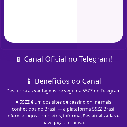
📱 Canal Oficial no Telegram!
📱 Benefícios do Canal
Descubra as vantagens de seguir a 55ZZ no Telegram
A 55ZZ é um dos sites de cassino online mais
conhecidos do Brasil — a plataforma 55ZZ Brasil
oferece jogos completos, informações atualizadas e
navegação intuitiva.