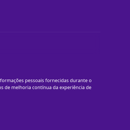
nformações pessoais fornecidas durante o
ns de melhoria contínua da experiência de