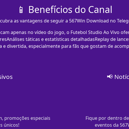
📱 Benefícios do Canal
cubra as vantagens de seguir a 567Win Download no Tele
ocam apenas no vídeo do jogo, o Futebol Studio Ao Vivo of
esAnálises táticas e estatísticas detalhadasReplay de lanc
va e divertida, especialmente para fãs que gostam de acom
sivos
📢 Notí
m, promoções especiais
Fique por dentro d
s únicos!
eventos da 567