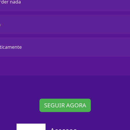
erder nada
a
aticamente
SEGUIR AGORA