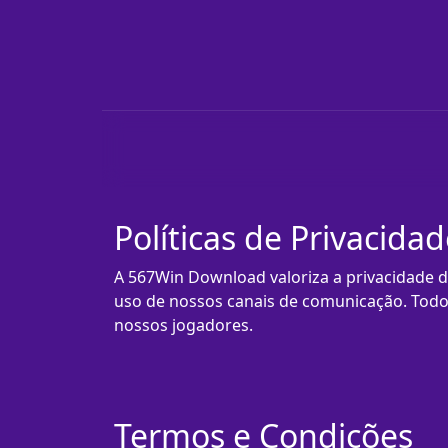
Políticas de Privacida
A 567Win Download valoriza a privacidade 
uso de nossos canais de comunicação. Todos
nossos jogadores.
Termos e Condições