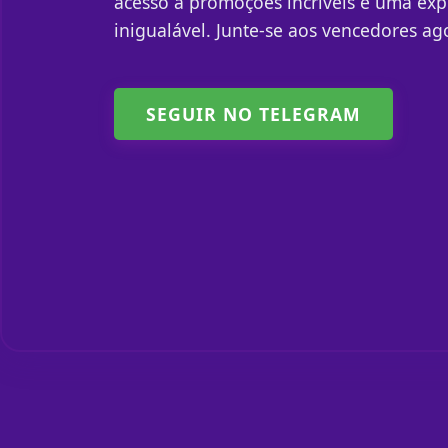
acesso a promoções incríveis e uma exp
inigualável. Junte-se aos vencedores ag
SEGUIR NO TELEGRAM