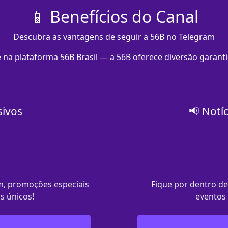
📱 Benefícios do Canal
Descubra as vantagens de seguir a 56B no Telegram
e na plataforma 56B Brasil — a 56B oferece diversão garanti
sivos
📢 Notí
m, promoções especiais
Fique por dentro d
s únicos!
eventos