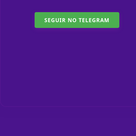
SEGUIR NO TELEGRAM