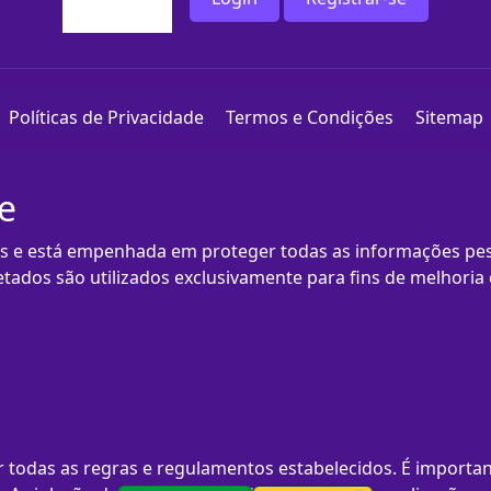
Políticas de Privacidade
Termos e Condições
Sitemap
de
ios e está empenhada em proteger todas as informações pe
tados são utilizados exclusivamente para fins de melhoria
todas as regras e regulamentos estabelecidos. É importan