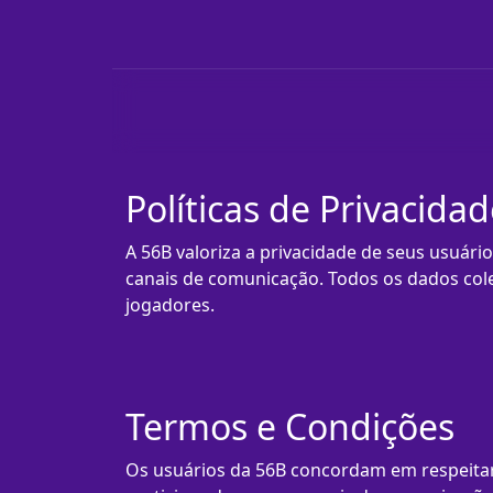
Políticas de Privacida
A 56B valoriza a privacidade de seus usuár
canais de comunicação. Todos os dados cole
jogadores.
Termos e Condições
Os usuários da 56B concordam em respeitar 