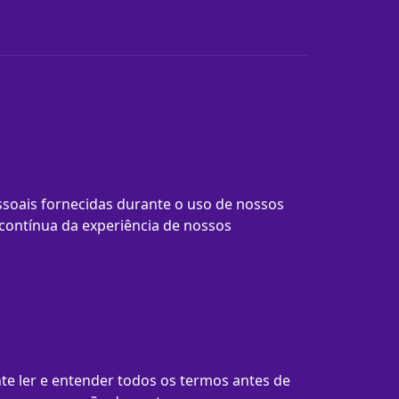
ssoais fornecidas durante o uso de nossos
 contínua da experiência de nossos
te ler e entender todos os termos antes de