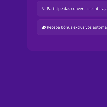
💬 Participe das conversas e interaj
🎁 Receba bônus exclusivos autom