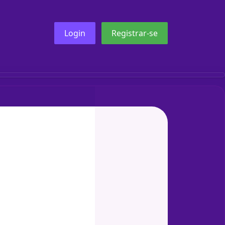
Login
Registrar-se