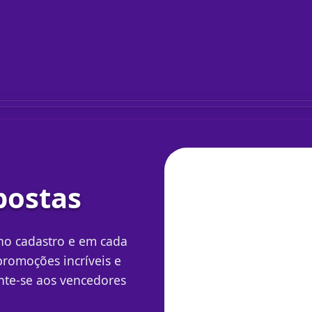
postas
no cadastro e em cada
promoções incríveis e
unte-se aos vencedores