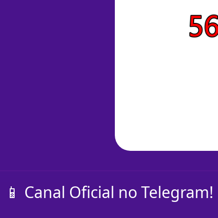
📱 Canal Oficial no Telegram!