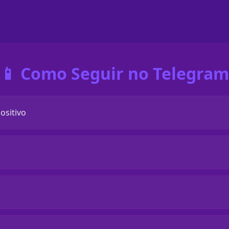
📱 Como Seguir no Telegram
ositivo