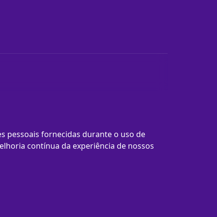
s pessoais fornecidas durante o uso de
elhoria contínua da experiência de nossos