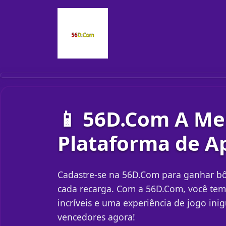
📱 56D.Com A Me
Plataforma de A
Cadastre-se na 56D.Com para ganhar b
cada recarga. Com a 56D.Com, você te
incríveis e uma experiência de jogo inig
vencedores agora!