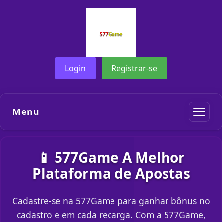
Login
Registrar-se
Menu
📱 577Game A Melhor
Plataforma de Apostas
Cadastre-se na 577Game para ganhar bônus no
cadastro e em cada recarga. Com a 577Game,