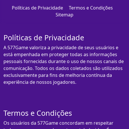
Políticas de Privacidade
Termos e Condições
Sitemap
Políticas de Privacidade
A 577Game valoriza a privacidade de seus usuários e
está empenhada em proteger todas as informações
pessoais fornecidas durante o uso de nossos canais de
comunicação. Todos os dados coletados são utilizados
exclusivamente para fins de melhoria contínua da
experiência de nossos jogadores.
Termos e Condições
Os usuários da 577Game concordam em respeitar