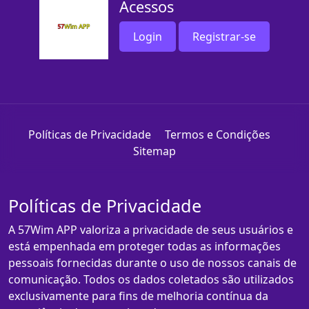
Acessos
Login
Registrar-se
Políticas de Privacidade
Termos e Condições
Sitemap
Políticas de Privacidade
A 57Wim APP valoriza a privacidade de seus usuários e
está empenhada em proteger todas as informações
pessoais fornecidas durante o uso de nossos canais de
comunicação. Todos os dados coletados são utilizados
exclusivamente para fins de melhoria contínua da