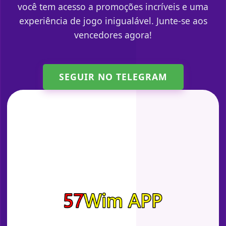
você tem acesso a promoções incríveis e uma
experiência de jogo inigualável. Junte-se aos
vencedores agora!
SEGUIR NO TELEGRAM