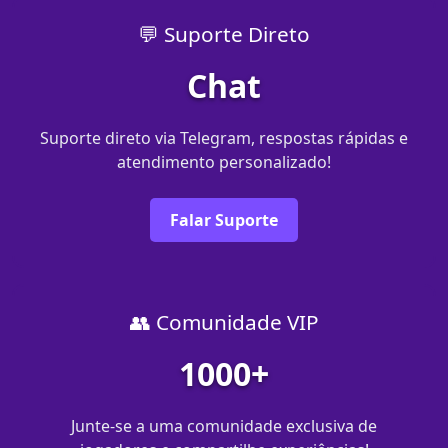
💬 Suporte Direto
Chat
Suporte direto via Telegram, respostas rápidas e
atendimento personalizado!
Falar Suporte
👥 Comunidade VIP
1000+
Junte-se a uma comunidade exclusiva de