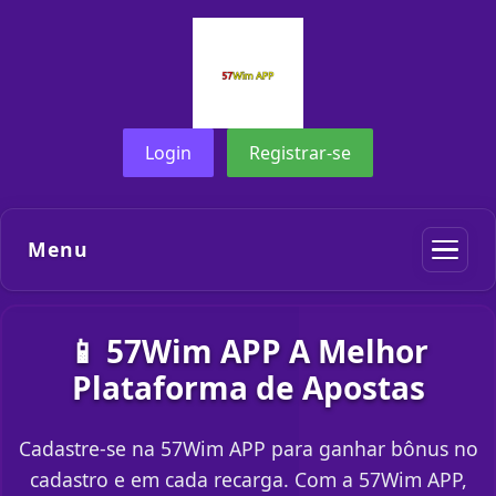
Login
Registrar-se
Menu
📱 57Wim APP A Melhor
Plataforma de Apostas
Cadastre-se na 57Wim APP para ganhar bônus no
cadastro e em cada recarga. Com a 57Wim APP,