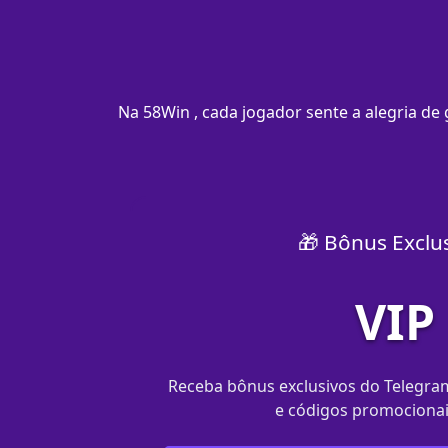
Na 58Win , cada jogador sente a alegria de
🎁 Bônus Exclu
VIP
Receba bônus exclusivos do Telegra
e códigos promocionai