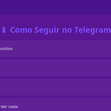
📱 Como Seguir no Telegram
ositivo
erder nada