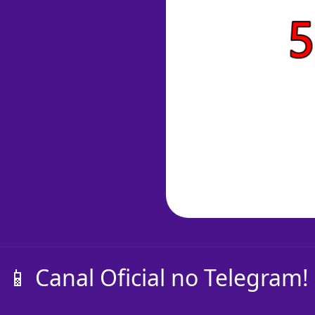
📱 Canal Oficial no Telegram!