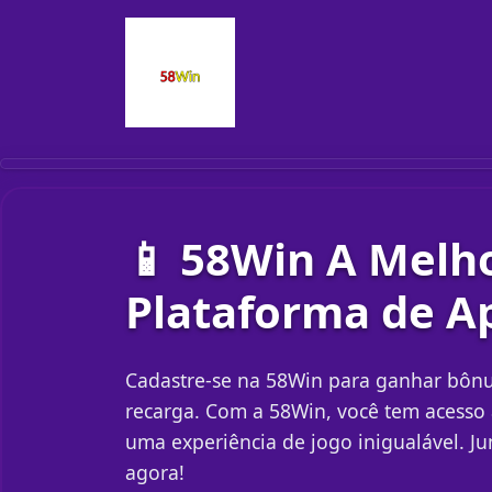
📱 58Win A Melh
Plataforma de A
Cadastre-se na 58Win para ganhar bônu
recarga. Com a 58Win, você tem acesso 
uma experiência de jogo inigualável. J
agora!