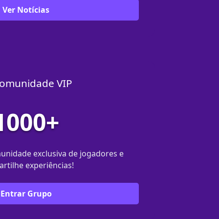
Ver Notícias
Comunidade VIP
1000+
unidade exclusiva de jogadores e
rtilhe experiências!
Entrar Grupo