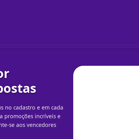
or
postas
s no cadastro e em cada
a promoções incríveis e
unte-se aos vencedores