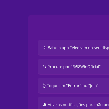
📱 Baixe o app Telegram no seu disp
🔍 Procure por "@58WinOficial"
👆 Toque em "Entrar" ou "Join"
🔔 Ative as notificações para não p