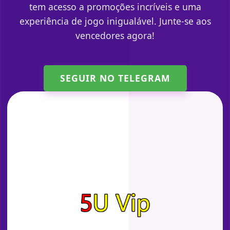
tem acesso a promoções incríveis e uma
experiência de jogo inigualável. Junte-se aos
vencedores agora!
SEGUIR NO TELEGRAM