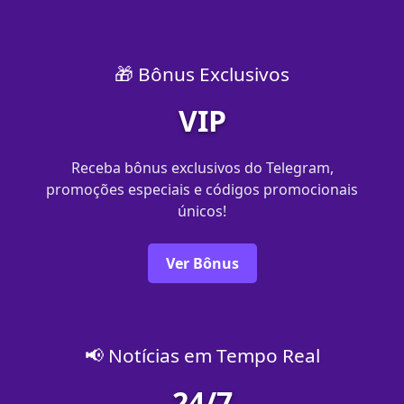
🎁 Bônus Exclusivos
VIP
Receba bônus exclusivos do Telegram,
promoções especiais e códigos promocionais
únicos!
Ver Bônus
📢 Notícias em Tempo Real
24/7