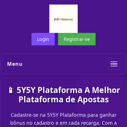
Login
Registrar-se
Menu
📱 5Y5Y Plataforma A Melhor
Plataforma de Apostas
Cadastre-se na 5Y5Y Plataforma para ganhar
bônus no cadastro e em cada recarga. Com a