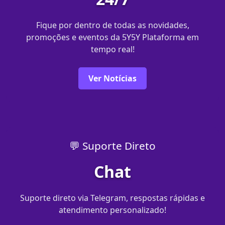
Fique por dentro de todas as novidades,
promoções e eventos da 5Y5Y Plataforma em
tempo real!
Ver Notícias
💬 Suporte Direto
Chat
Suporte direto via Telegram, respostas rápidas e
atendimento personalizado!