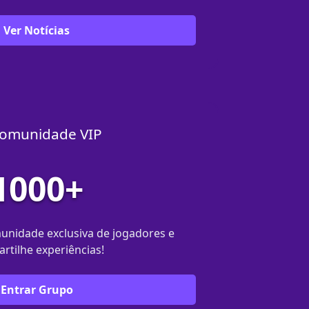
Ver Notícias
Comunidade VIP
1000+
unidade exclusiva de jogadores e
rtilhe experiências!
Entrar Grupo