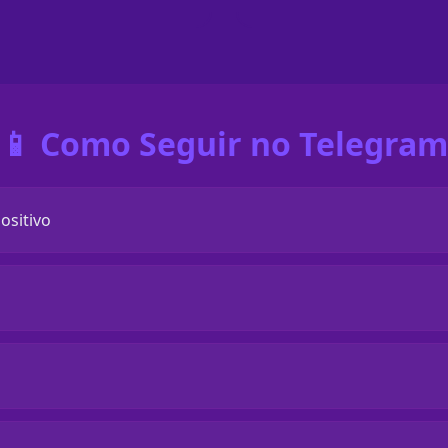
📱 Como Seguir no Telegram
ositivo