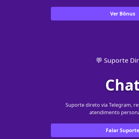
Ver Bônus
💬 Suporte Di
Cha
Suporte direto via Telegram, r
atendimento persona
Falar Suport