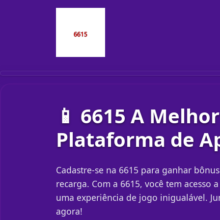
📱 6615 A Melhor
Plataforma de A
Cadastre-se na 6615 para ganhar bônus
recarga. Com a 6615, você tem acesso a
uma experiência de jogo inigualável. J
agora!