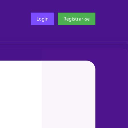
Login
Registrar-se