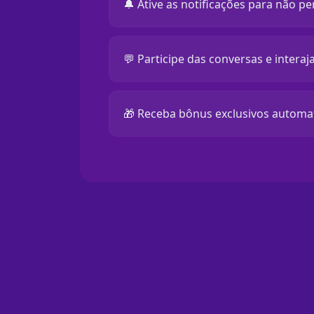
🔔 Ative as notificações para não p
💬 Participe das conversas e interaj
🎁 Receba bônus exclusivos autom