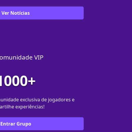
Ver Notícias
Comunidade VIP
1000+
unidade exclusiva de jogadores e
rtilhe experiências!
Entrar Grupo