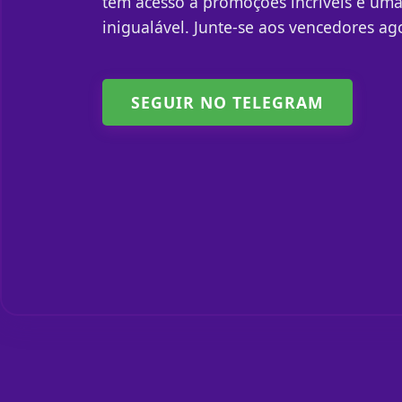
tem acesso a promoções incríveis e uma
inigualável. Junte-se aos vencedores ag
SEGUIR NO TELEGRAM