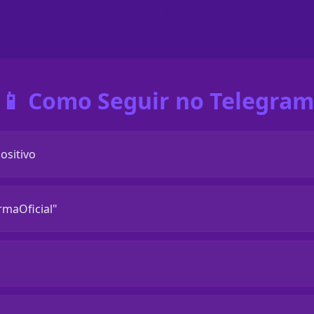
📱 Como Seguir no Telegram
ositivo
rmaOficial"