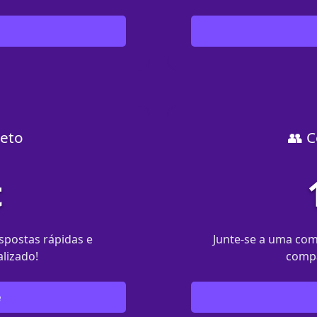
reto
👥 
t
espostas rápidas e
Junte-se a uma com
lizado!
compa
e