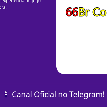
 experiência de jogo
ora!
📱 Canal Oficial no Telegram!