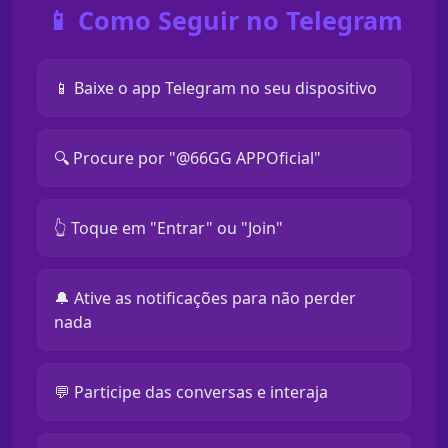
📱 Como Seguir no Telegram
📱 Baixe o app Telegram no seu dispositivo
🔍 Procure por "@66GG APPOficial"
👆 Toque em "Entrar" ou "Join"
🔔 Ative as notificações para não perder
nada
💬 Participe das conversas e interaja