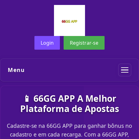
Login
Registrar-se
Menu
📱 66GG APP A Melhor
Plataforma de Apostas
Cadastre-se na 66GG APP para ganhar bônus no
cadastro e em cada recarga. Com a 66GG APP,