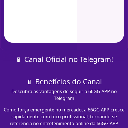
📱 Canal Oficial no Telegram!
📱 Benefícios do Canal
Descubra as vantagens de seguir a 66GG APP no
Telegram
Como força emergente no mercado, a 66GG APP cresce
rapidamente com foco profissional, tornando-se
referência no entretenimento online da 66GG APP