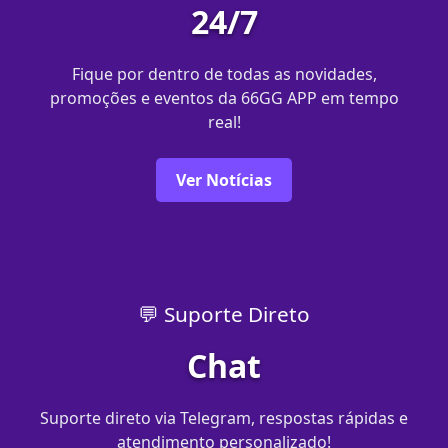
24/7
Fique por dentro de todas as novidades,
promoções e eventos da 66GG APP em tempo
real!
Ver Notícias
💬 Suporte Direto
Chat
Suporte direto via Telegram, respostas rápidas e
atendimento personalizado!