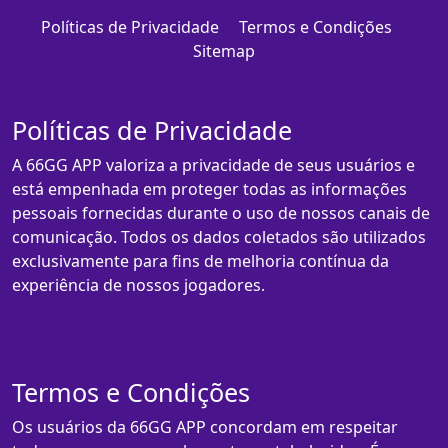
Políticas de Privacidade
Termos e Condições
Sitemap
Políticas de Privacidade
A 66GG APP valoriza a privacidade de seus usuários e
está empenhada em proteger todas as informações
pessoais fornecidas durante o uso de nossos canais de
comunicação. Todos os dados coletados são utilizados
exclusivamente para fins de melhoria contínua da
experiência de nossos jogadores.
Termos e Condições
Os usuários da 66GG APP concordam em respeitar