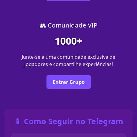
👥 Comunidade VIP
1000+
Junte-se a uma comunidade exclusiva de
jogadores e compartilhe experiências!
Entrar Grupo
📱 Como Seguir no Telegram