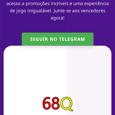
acesso a promoções incríveis e uma experiência
de jogo inigualável. Junte-se aos vencedores
agora!
SEGUIR NO TELEGRAM