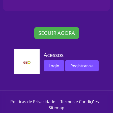
SEGUIR AGORA
Acessos
Login
Registrar-se
Políticas de Privacidade
Termos e Condições
Sitemap