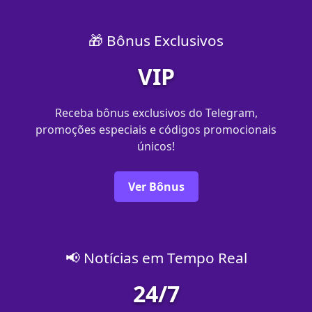
🎁 Bônus Exclusivos
VIP
Receba bônus exclusivos do Telegram,
promoções especiais e códigos promocionais
únicos!
Ver Bônus
📢 Notícias em Tempo Real
24/7