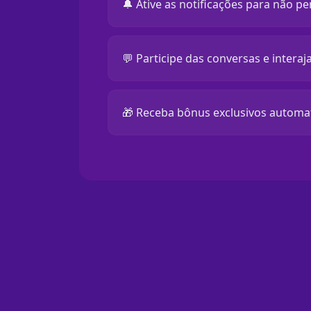
🔔 Ative as notificações para não p
💬 Participe das conversas e interaj
🎁 Receba bônus exclusivos autom