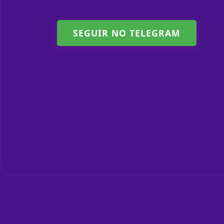
SEGUIR NO TELEGRAM