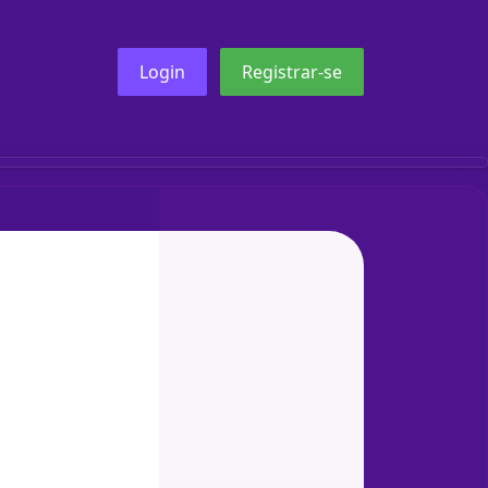
Login
Registrar-se