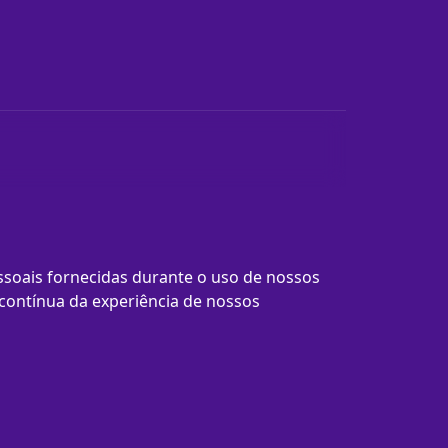
ssoais fornecidas durante o uso de nossos
 contínua da experiência de nossos