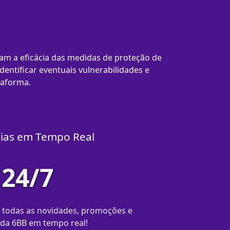
icam a eficácia das medidas de proteção de
ntificar eventuais vulnerabilidades e
taforma.
cias em Tempo Real
24/7
e todas as novidades, promoções e
 da 6BB em tempo real!