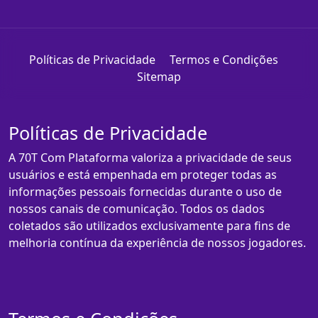
Políticas de Privacidade
Termos e Condições
Sitemap
Políticas de Privacidade
A 70T Com Plataforma valoriza a privacidade de seus
usuários e está empenhada em proteger todas as
informações pessoais fornecidas durante o uso de
nossos canais de comunicação. Todos os dados
coletados são utilizados exclusivamente para fins de
melhoria contínua da experiência de nossos jogadores.