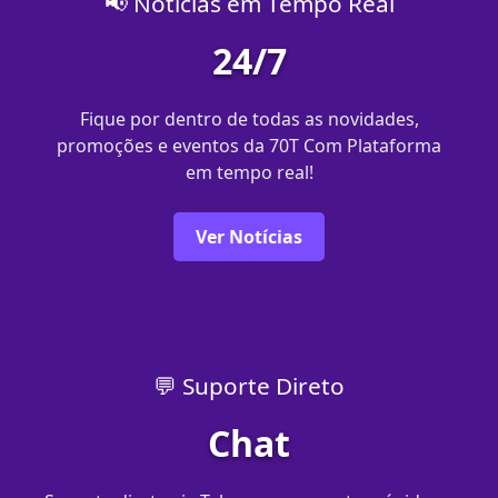
📢 Notícias em Tempo Real
24/7
Fique por dentro de todas as novidades,
promoções e eventos da 70T Com Plataforma
em tempo real!
Ver Notícias
💬 Suporte Direto
Chat