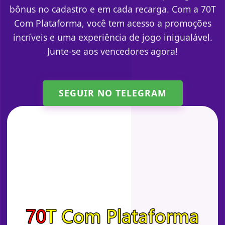
bônus no cadastro e em cada recarga. Com a 70T
Com Plataforma, você tem acesso a promoções
incríveis e uma experiência de jogo inigualável.
Junte-se aos vencedores agora!
SEGUIR NO TELEGRAM