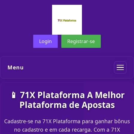
Login
Registrar-se
Menu
📱 71X Plataforma A Melhor
Plataforma de Apostas
Cadastre-se na 71X Plataforma para ganhar bônus
no cadastro e em cada recarga. Com a 71X