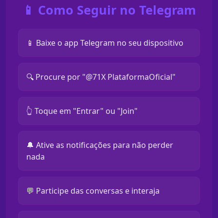
📱 Como Seguir no Telegram
📱 Baixe o app Telegram no seu dispositivo
🔍 Procure por "@71X PlataformaOficial"
👆 Toque em "Entrar" ou "Join"
🔔 Ative as notificações para não perder
nada
💬 Participe das conversas e interaja