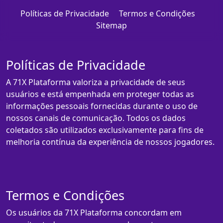
Políticas de Privacidade
Termos e Condições
Sitemap
Políticas de Privacidade
A 71X Plataforma valoriza a privacidade de seus
usuários e está empenhada em proteger todas as
informações pessoais fornecidas durante o uso de
nossos canais de comunicação. Todos os dados
coletados são utilizados exclusivamente para fins de
melhoria contínua da experiência de nossos jogadores.
Termos e Condições
Os usuários da 71X Plataforma concordam em