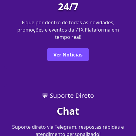
24/7
Fique por dentro de todas as novidades,
promoções e eventos da 71X Plataforma em
tempo real!
Ver Notícias
💬 Suporte Direto
Chat
Suporte direto via Telegram, respostas rápidas e
atendimento personalizado!