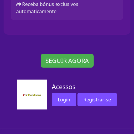
🎁 Receba bônus exclusivos
automaticamente
SEGUIR AGORA
Acessos
Login
Registrar-se