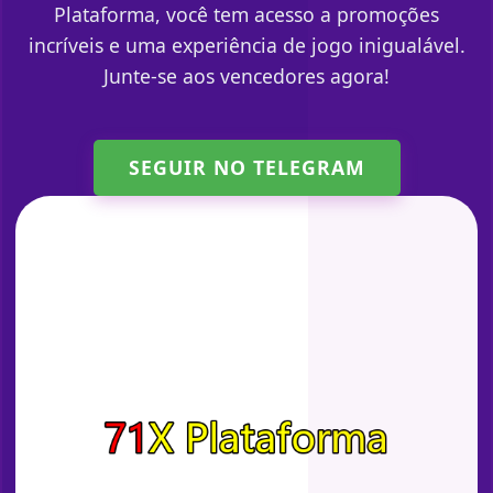
Plataforma, você tem acesso a promoções
incríveis e uma experiência de jogo inigualável.
Junte-se aos vencedores agora!
SEGUIR NO TELEGRAM