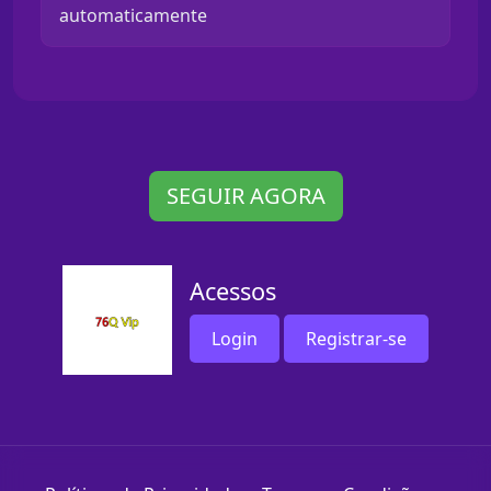
automaticamente
SEGUIR AGORA
Acessos
Login
Registrar-se