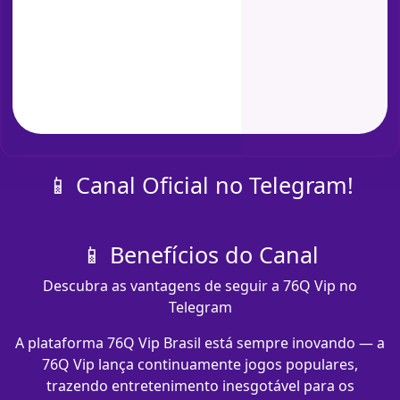
📱 Canal Oficial no Telegram!
📱 Benefícios do Canal
Descubra as vantagens de seguir a 76Q Vip no
Telegram
A plataforma 76Q Vip Brasil está sempre inovando — a
76Q Vip lança continuamente jogos populares,
trazendo entretenimento inesgotável para os