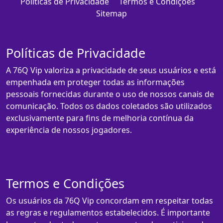
Políticas de Privacidade
Termos e Condições
Sitemap
Políticas de Privacidade
A 76Q Vip valoriza a privacidade de seus usuários e está
empenhada em proteger todas as informações
pessoais fornecidas durante o uso de nossos canais de
comunicação. Todos os dados coletados são utilizados
exclusivamente para fins de melhoria contínua da
experiência de nossos jogadores.
Termos e Condições
Os usuários da 76Q Vip concordam em respeitar todas
as regras e regulamentos estabelecidos. É importante