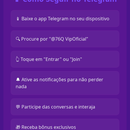
📱 Baixe o app Telegram no seu dispositivo
🔍 Procure por "@76Q VipOficial"
👆 Toque em "Entrar" ou "Join"
🔔 Ative as notificações para não perder
nada
💬 Participe das conversas e interaja
🎁 Receba bônus exclusivos