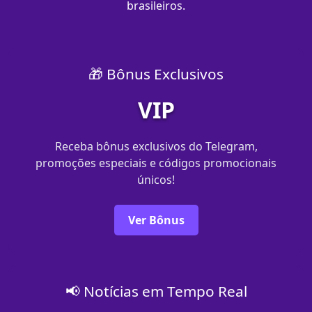
brasileiros.
🎁 Bônus Exclusivos
VIP
Receba bônus exclusivos do Telegram,
promoções especiais e códigos promocionais
únicos!
Ver Bônus
📢 Notícias em Tempo Real