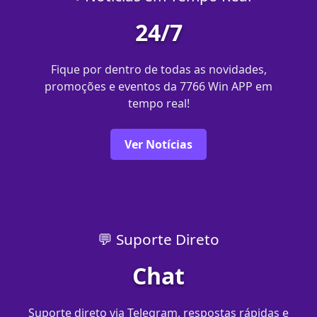
24/7
Fique por dentro de todas as novidades,
promoções e eventos da 7766 Win APP em
tempo real!
Ver Notícias
💬 Suporte Direto
Chat
Suporte direto via Telegram, respostas rápidas e