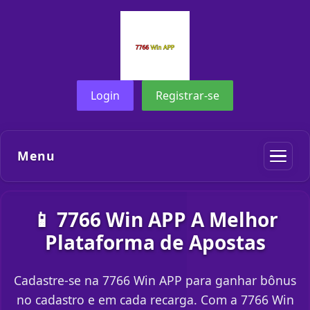
Login
Registrar-se
Menu
📱 7766 Win APP A Melhor
Plataforma de Apostas
Cadastre-se na 7766 Win APP para ganhar bônus
no cadastro e em cada recarga. Com a 7766 Win