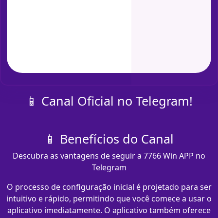
📱 Canal Oficial no Telegram!
📱 Benefícios do Canal
Descubra as vantagens de seguir a 7766 Win APP no
Telegram
O processo de configuração inicial é projetado para ser
intuitivo e rápido, permitindo que você comece a usar o
aplicativo imediatamente. O aplicativo também oferece