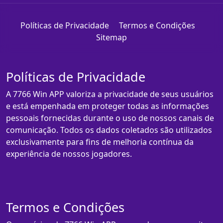
Políticas de Privacidade
Termos e Condições
Sitemap
Políticas de Privacidade
A 7766 Win APP valoriza a privacidade de seus usuários
e está empenhada em proteger todas as informações
pessoais fornecidas durante o uso de nossos canais de
comunicação. Todos os dados coletados são utilizados
exclusivamente para fins de melhoria contínua da
experiência de nossos jogadores.
Termos e Condições