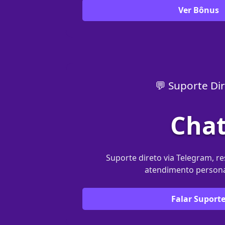
Ver Bônus
💬 Suporte Di
Cha
Suporte direto via Telegram, r
atendimento persona
Falar Suport