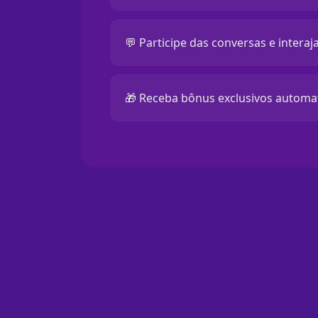
💬 Participe das conversas e interaj
🎁 Receba bônus exclusivos autom