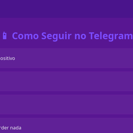
📱 Como Seguir no Telegram
ositivo
erder nada