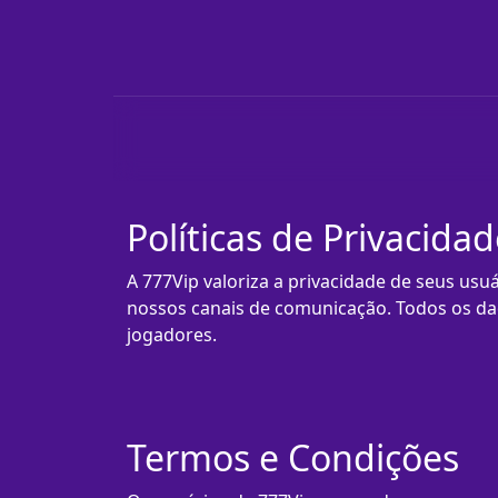
Políticas de Privacida
A 777Vip valoriza a privacidade de seus us
nossos canais de comunicação. Todos os dad
jogadores.
Termos e Condições