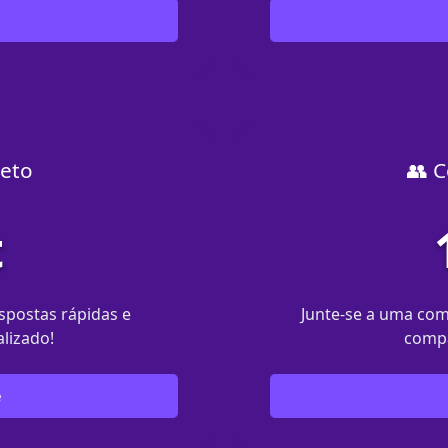
reto
👥 
t
espostas rápidas e
Junte-se a uma com
lizado!
compa
e