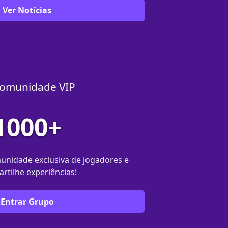
Ver Notícias
Comunidade VIP
1000+
unidade exclusiva de jogadores e
rtilhe experiências!
Entrar Grupo