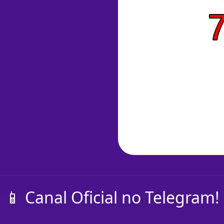
📱 Canal Oficial no Telegram!