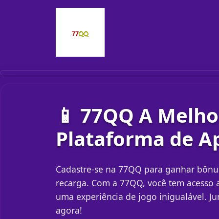
📱 77QQ A Melho
Plataforma de A
Cadastre-se na 77QQ para ganhar bônu
recarga. Com a 77QQ, você tem acesso a
uma experiência de jogo inigualável. J
agora!