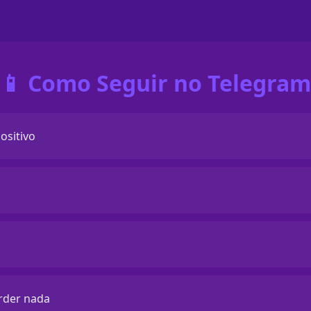
📱 Como Seguir no Telegram
ositivo
erder nada