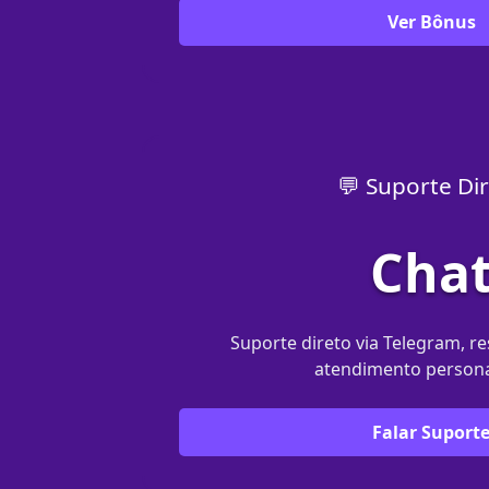
Ver Bônus
💬 Suporte Di
Cha
Suporte direto via Telegram, r
atendimento persona
Falar Suport