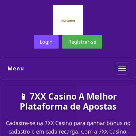
Login
Registrar-se
Menu
📱 7XX Casino A Melhor
Plataforma de Apostas
Cadastre-se na 7XX Casino para ganhar bônus no
cadastro e em cada recarga. Com a 7XX Casino,