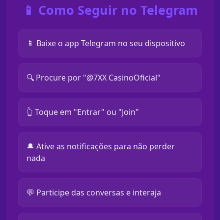
📱 Como Seguir no Telegram
📱 Baixe o app Telegram no seu dispositivo
🔍 Procure por "@7XX CasinoOficial"
👆 Toque em "Entrar" ou "Join"
🔔 Ative as notificações para não perder
nada
💬 Participe das conversas e interaja