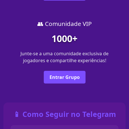
👥 Comunidade VIP
1000+
Junte-se a uma comunidade exclusiva de
jogadores e compartilhe experiências!
Entrar Grupo
📱 Como Seguir no Telegram