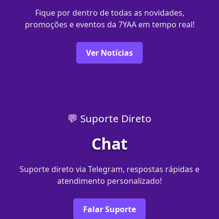
Fique por dentro de todas as novidades,
promoções e eventos da 7YAA em tempo real!
Ver Notícias
💬 Suporte Direto
Chat
Suporte direto via Telegram, respostas rápidas e
atendimento personalizado!
Falar Suporte