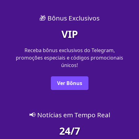
🎁 Bônus Exclusivos
VIP
Receba bônus exclusivos do Telegram,
promoções especiais e códigos promocionais
únicos!
Ver Bônus
📢 Notícias em Tempo Real
24/7