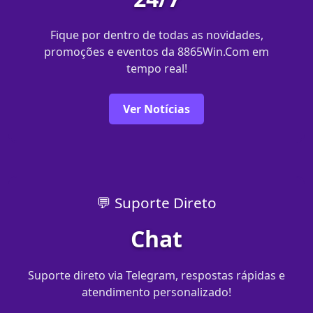
Fique por dentro de todas as novidades,
promoções e eventos da 8865Win.Com em
tempo real!
Ver Notícias
💬 Suporte Direto
Chat
Suporte direto via Telegram, respostas rápidas e
atendimento personalizado!