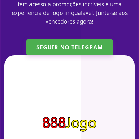
tem acesso a promoções incríveis e uma
experiência de jogo inigualável. Junte-se aos
vencedores agora!
SEGUIR NO TELEGRAM