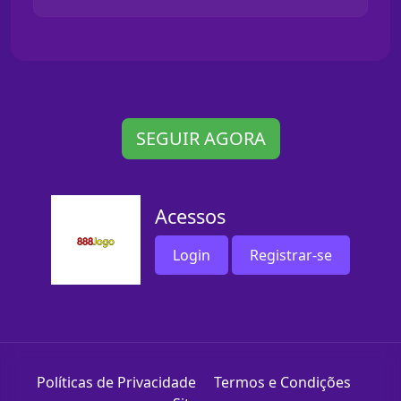
SEGUIR AGORA
Acessos
Login
Registrar-se
Políticas de Privacidade
Termos e Condições