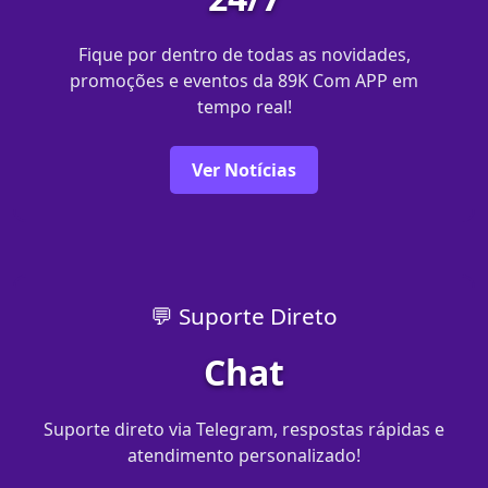
Fique por dentro de todas as novidades,
promoções e eventos da 89K Com APP em
tempo real!
Ver Notícias
💬 Suporte Direto
Chat
Suporte direto via Telegram, respostas rápidas e
atendimento personalizado!