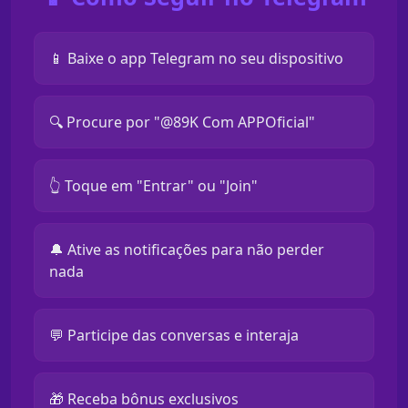
📱 Baixe o app Telegram no seu dispositivo
🔍 Procure por "@89K Com APPOficial"
👆 Toque em "Entrar" ou "Join"
🔔 Ative as notificações para não perder
nada
💬 Participe das conversas e interaja
🎁 Receba bônus exclusivos