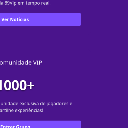
da 89Vip em tempo real!
Ver Notícias
Comunidade VIP
1000+
unidade exclusiva de jogadores e
rtilhe experiências!
Entrar Grupo