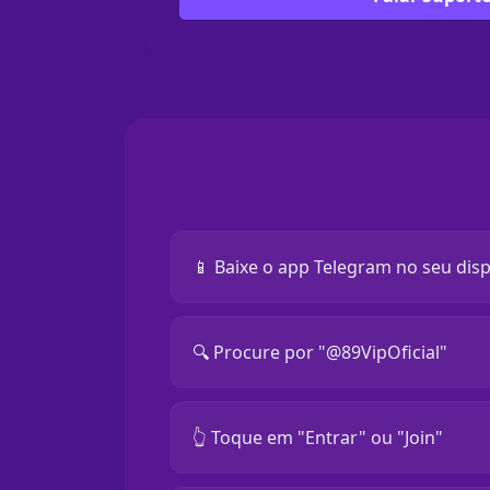
📱 Baixe o app Telegram no seu disp
🔍 Procure por "@89VipOficial"
👆 Toque em "Entrar" ou "Join"