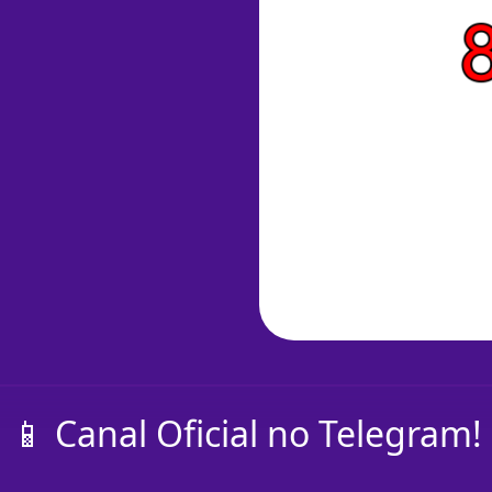
📱 Canal Oficial no Telegram!