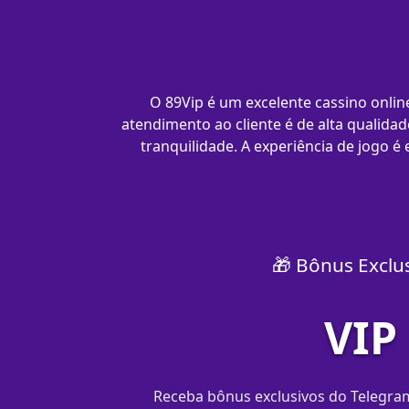
O 89Vip é um excelente cassino onlin
atendimento ao cliente é de alta qualidad
tranquilidade. A experiência de jogo é
🎁 Bônus Exclu
VIP
Receba bônus exclusivos do Telegra