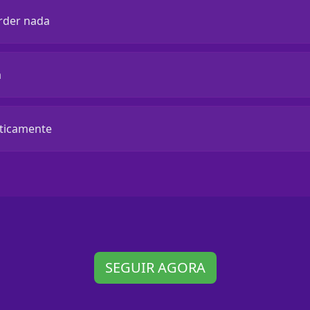
erder nada
a
aticamente
SEGUIR AGORA