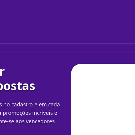
r
postas
s no cadastro e em cada
a promoções incríveis e
unte-se aos vencedores