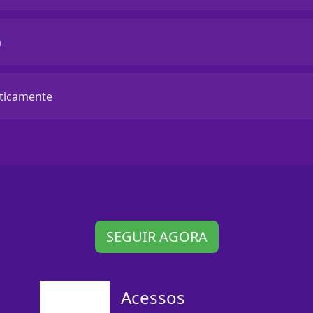
a
aticamente
SEGUIR AGORA
Acessos