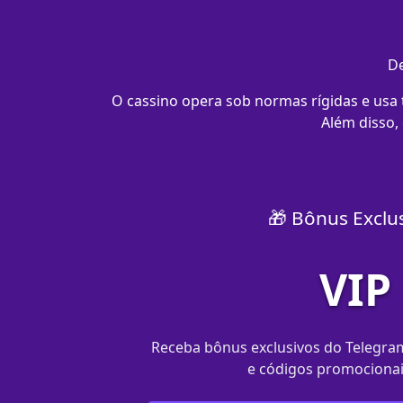
De
O cassino opera sob normas rígidas e usa 
Além disso,
🎁 Bônus Exclu
VIP
Receba bônus exclusivos do Telegra
e códigos promocionai