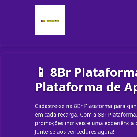
📱 8Br Plataform
Plataforma de A
Cadastre-se na 8Br Plataforma para gan
em cada recarga. Com a 8Br Plataforma,
promoções incríveis e uma experiência d
Junte-se aos vencedores agora!